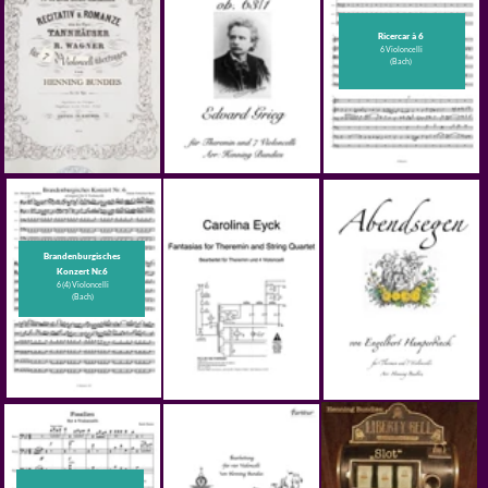
Suite Arabesque
From Jewish Life
Sinfonie Nr. 2, Larghetto
Streichquartett
Streichquartett
Klavier-Quintett
Uraufführung 12.06.2022
(Bloch)
(Beethoven)
Quartetto Con Piacere
Fantasie und Fuge
G-Dur
Orgel
Uraufführung 12.06.2022
Markus Manderscheid
Speak Low
Groyne Timber Piles
lion
Stimme und Streichquartett
Cello-Quartett
(Cubase-Session)
(Weill)