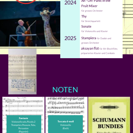
Courante
d¹7
Let my people go
5 Congas
Klavier
gemischter Chor
(Bach)
Tarrega
HYPE 4-7
hands and feet
2 bis 7 Violoncelli
Kammerensemble
Klavier und Body-Percussion
Circulum
Klavier