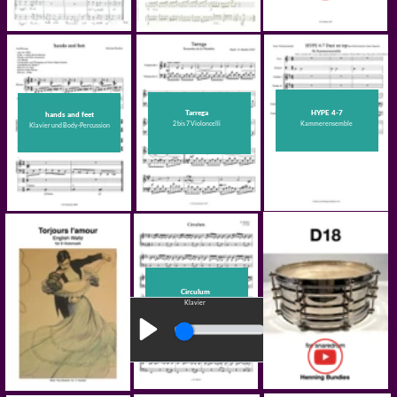
Brandenburgisches
Konzert Nr.6
6 (4) Violoncelli
(Bach)
Fossilien
4 Violoncelli
(Saint Saens)