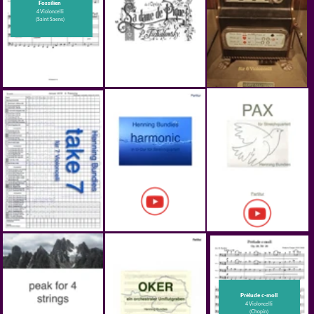
Saltstraumen
Thema und 24 Variationen
La Bicyclette
Konzertwalzer in A-Dur
für Viola und Violoncello
für 4 Violoncelli
für grosses Orchester
(Francis Lai)
Braunschweigisches
Konzert Nr. 2
für Viola und 3 Trompeten
„Mit 66 Jahren“
Arr. für Streichorchester