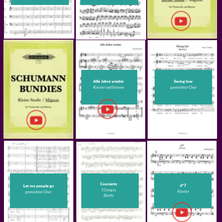
Toccata in d
lot 18/16
Fuga XX
Klavier
Klavier
Klavier
Dunkel war’s,
Esifubeni sakhe
Glückwunsch
der Mond schien helle
Violoncello
Violoncello
Violoncello
Ricercar à 6
6 Violoncelli
(Bach)