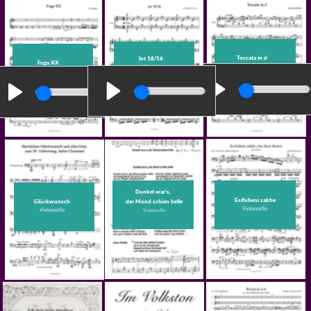
Prèlude c-moll
4 Violoncelli
(Chopin)
Hals
Jugend-Chor und Saxophon
Ciacona
sopra un basso di
Giov. Battista (di Guda)
für Streichquartett