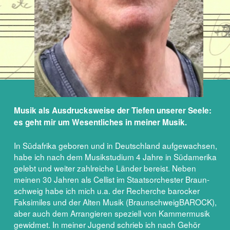
Musik als Ausdrucksweise der Tiefen unserer Seele:
es geht mir um Wesentliches in meiner Musik.
In Südafrika geboren und in Deutschland aufgewachsen,
habe ich nach dem Musikstudium 4 Jahre in Südamerika
gelebt und weiter zahlreiche Länder bereist. Neben
meinen 30 Jahren als Cellist im Staatsorchester Braun-
schweig habe ich mich u.a. der Recherche barocker
Faksimiles und der Alten Musik (BraunschweigBAROCK),
aber auch dem Arrangieren speziell von Kammermusik
gewidmet. In meiner Jugend schrieb ich nach Gehör
Texte von Popsongs auf, hörte die Harmonien und dann
auch die genauen Arrangements heraus und spielte sie
nach; aus reiner Neugierde erwarb ich mir dabei eine
gewisse Fertigkeit im Kopieren auch komplexerer
Kompositionen, immer mit der Frage verbunden: wie geht
das, wie wird der oder jener Effekt erzielt?
Viele meiner Stücke, wie die „Sonate für Violoncello und
Klavier“, die „Fantasie und Fuge G-Dur“ für grosse Orgel,
„Panic in the Fruit Mixer“ für Blockflöten-Ensemble oder
die „Suite Arabesque“ für Streichquartett wurden erfolg-
reich aufgeführt. „OKER - ein orchestraler Umflutgraben“
kam 2025 als Life-Filmmusik mit dem TU-Orchester im
Filmfestival Braunschweig.
Musik ist für mich wie eine eigene Sprache: ich kann Dinge ausdrücken, die nicht in Worte zu fassen sind.
-
Seit ich denken kann, habe ich in jeder Situation Musik im Kopf.