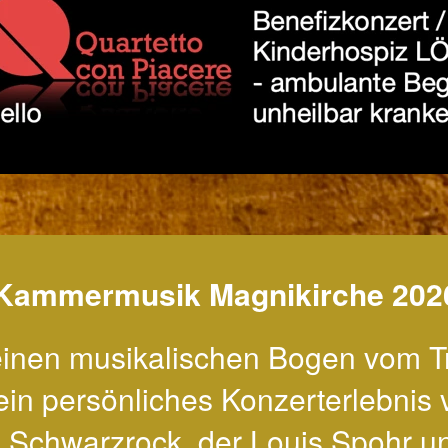
Kammermusik Magnikirche 202
einen musikalischen Bogen vom Tr
ein persönliches Konzerterlebnis 
Schwarzrock, der Louis Spohr un