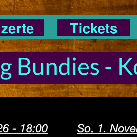
zerte
Tickets
g Bundies - K