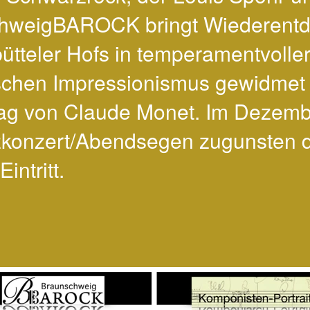
unschweigBAROCK bringt Wiederen
tteler Hofs in temperamentvoller 
schen Impressionismus gewidmet i
tag von Claude Monet. Im Dezembe
izkonzert/Abendsegen zugunsten 
ntritt.