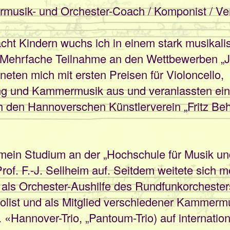
rmusik- und Orchester-Coach / Komponist / Ver
 acht Kindern wuchs ich in einem stark musikal
. Mehrfache Teilnahme an den Wettbewerben „
neten mich mit ersten Preisen für Violoncello,
ung und Kammermusik aus und veranlassten ei
h den Hannoverschen Künstlerverein „Fritz Be
mein Studium an der „Hochschule für Musik un
rof. F.-J. Sellheim auf. Seitdem weitete sich m
t als Orchester-Aushilfe des Rundfunkorchest
olist und als Mitglied verschiedener Kammerm
 «Hannover-Trio, „Pantoum-Trio) auf internati