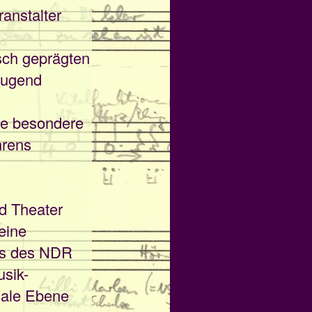
anstalter
isch geprägten
Jugend
ne besondere
hrens
d Theater
eine
ers des NDR
usik-
onale Ebene