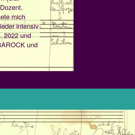
 Dozent.
ete mich
eder intensiv
“. 2022 und
ig-BAROCK und