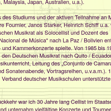
, Malaysia, Japan, Australien, u.a.).
 des Studiums und der aktiven Teilnahme an M
e Fournier, Janos Starker, Heinrich Schiff u.a.
hen Musikrat als Solocellist und Dozent des
Nacional de Música" nach La Paz / Bolivien en
- und Kammerkonzerte spielte. Von 1985 bis 1
den Deutschen Musikrat nach Quito / Ecuador 
kunterricht, Leitung des „Conjunto de Camara
d Sonatenabende, Vortragsreihen, u.v.a.m.). 
m Verband deutscher Musikschulen unterstützt
kkehr war ich 30 Jahre lang Cellist im Staats
d unternahm vielfältige Konzerte und Tournee