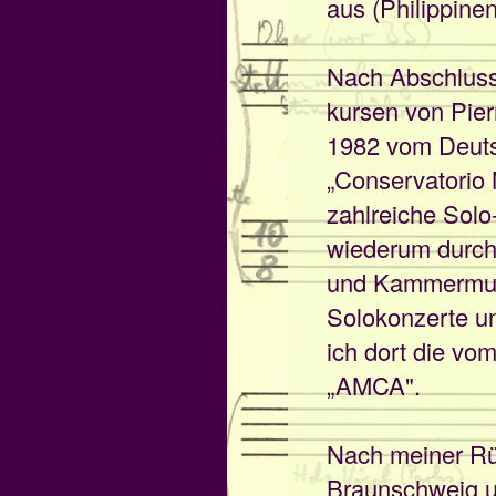
aus (Philippinen
Nach Abschluss
kursen von Pierr
1982 vom Deutsc
„Conservatorio 
zahlreiche Solo
wiederum durch 
und Kammermusi
Solokonzerte un
ich dort die vo
„AMCA".
Nach meiner Rüc
Braunschweig un