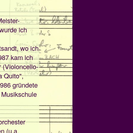
eister-
 wurde ich
tsandt, wo ich
987 kam ich
(Violoncello-
 Quito",
1986 gründete
e Musikschule
orchester
n (u.a.