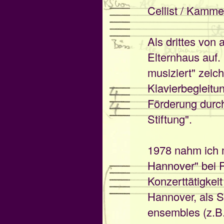
Cellist / Kamme
Als drittes von
Elternhaus auf
musiziert" zeich
Klavierbegleit
Förderung durc
Stiftung".
1978 nahm ich 
Hannover" bei P
Konzerttätigkei
Hannover, als S
ensembles (z.B.