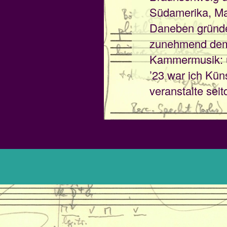
Südamerika, Ma
Daneben gründ
zunehmend dem 
Kammermusik: u.
’23 war ich Kü
veranstalte se